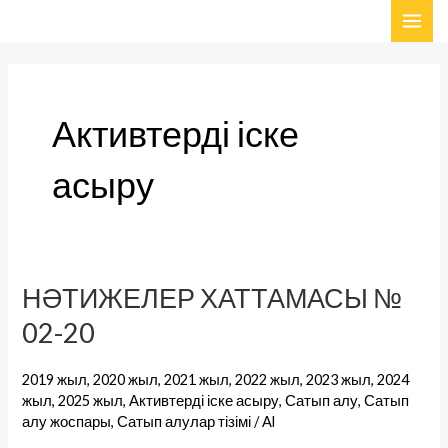
Skip
MAI
to
ME
content
Активтерді іске
асыру
НӘТИЖЕЛЕР ХАТТАМАСЫ №
НӘТИЖЕЛЕР
ХАТТАМАСЫ
02-20
№
02-
2019 жыл
,
2020 жыл
,
2021 жыл
,
2022 жыл
,
2023 жыл
,
2024
20
жыл
,
2025 жыл
,
Активтерді іске асыру
,
Сатып алу
,
Сатып
алу жоспары
,
Сатып алулар тізімі
/
Al